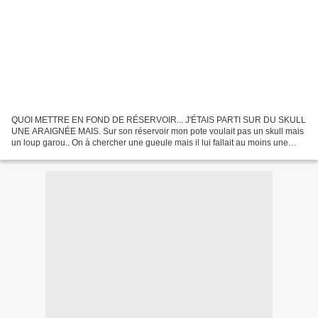
QUOI METTRE EN FOND DE RÉSERVOIR... J'ÉTAIS PARTI SUR DU SKULL
UNE ARAIGNÉE MAIS. Sur son réservoir mon pote voulait pas un skull mais
un loup garou.. On à chercher une gueule mais il lui fallait au moins une
griffe et faire une griffe sur ce qui restait...