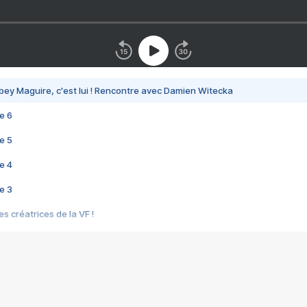
bey Maguire, c'est lui ! Rencontre avec Damien Witecka
e 6
e 5
e 4
e 3
s créatrices de la VF !
e 2
e 1
e Mektoub My Love arrive enfin ! Rencontre avec Shaïn Boumedine et Sal